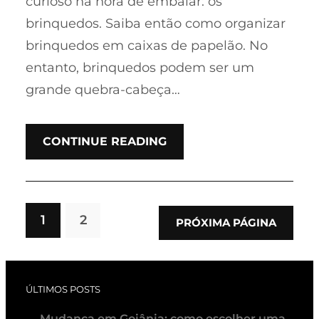
curioso na hora de embalar: os
brinquedos. Saiba então como organizar
brinquedos em caixas de papelão. No
entanto, brinquedos podem ser um
grande quebra-cabeça…
CONTINUE READING
1
2
PRÓXIMA PÁGINA
ÚLTIMOS POSTS
Mudança em Goiânia: como escolher uma