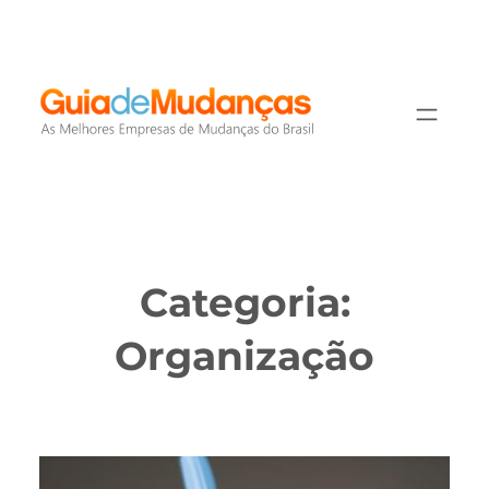
Pular
para
o
conteúdo
Categoria:
Organização