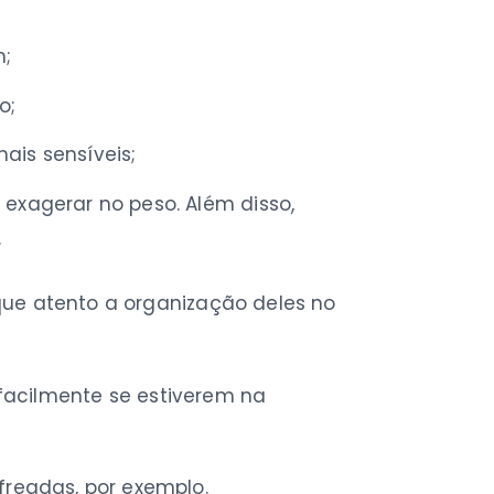
m;
o;
ais sensíveis;
exagerar no peso. Além disso,
.
que atento a organização deles no
 facilmente se estiverem na
readas, por exemplo.