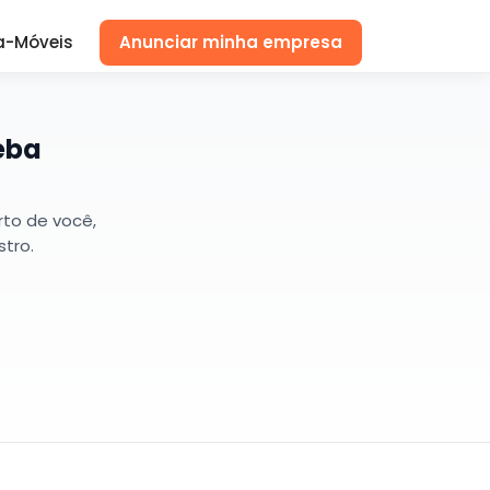
a-Móveis
Anunciar minha empresa
eba
to de você,
tro.