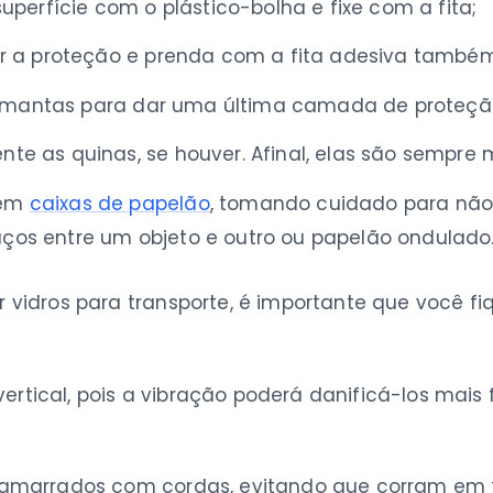
uperfície com o plástico-bolha e fixe com a fita;
ar a proteção e prenda com a fita adesiva també
 ou mantas para dar uma última camada de proteçã
e as quinas, se houver. Afinal, elas são sempre m
 em
caixas de papelão
, tomando cuidado para não 
ços entre um objeto e outro ou papelão ondulado
idros para transporte, é importante que você fi
vertical, pois a vibração poderá danificá-los mais
amarrados com cordas, evitando que corram em f