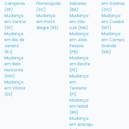
Campinas
Florianópolis
Salvador
em Goiânia
(SP)
(SC)
(BA)
(GO)
Mudança
Mudança
Mudança
Mudança
em Santos
em Porto
em São
em Cuiabá
(SP)
Alegre (RS)
Luís (MA)
(MT)
Mudança
Mudança
Mudança
em Rio de
em João
em Campo
Janeiro
Pessoa
Grande
(RJ)
(PB)
(MS)
Mudança
Mudança
em Belo
em Recife
Horizonte
(PE)
(MG)
Mudança
Mudança
em
em Vitória
Teresina
(ES)
(PI)
Mudança
em Natal
(RN)
Mudança
em Aracaju