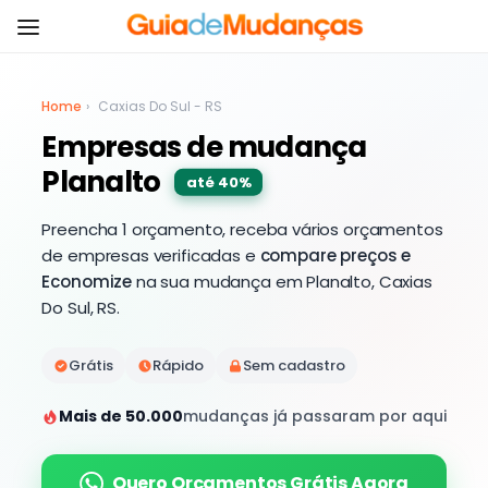
Home
›
Caxias Do Sul - RS
Empresas de mudança
Planalto
até 40%
Preencha 1 orçamento, receba vários orçamentos
de empresas verificadas e
compare preços e
Economize
na sua mudança em Planalto, Caxias
Do Sul, RS.
Grátis
Rápido
Sem cadastro
Mais de 50.000
mudanças já passaram por aqui
Quero Orçamentos Grátis Agora