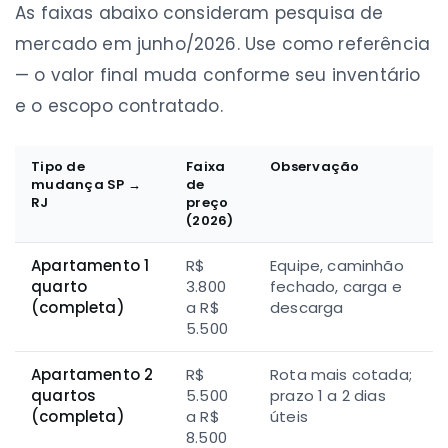
As faixas abaixo consideram pesquisa de
mercado em junho/2026. Use como referência
— o valor final muda conforme seu inventário
e o escopo contratado.
Tipo de
Faixa
Observação
mudança SP →
de
RJ
preço
(2026)
Apartamento 1
R$
Equipe, caminhão
quarto
3.800
fechado, carga e
(completa)
a R$
descarga
5.500
Apartamento 2
R$
Rota mais cotada;
quartos
5.500
prazo 1 a 2 dias
(completa)
a R$
úteis
8.500