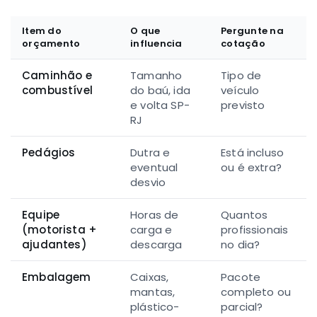
Item do
O que
Pergunte na
orçamento
influencia
cotação
Caminhão e
Tamanho
Tipo de
combustível
do baú, ida
veículo
e volta SP-
previsto
RJ
Pedágios
Dutra e
Está incluso
eventual
ou é extra?
desvio
Equipe
Horas de
Quantos
(motorista +
carga e
profissionais
ajudantes)
descarga
no dia?
Embalagem
Caixas,
Pacote
mantas,
completo ou
plástico-
parcial?