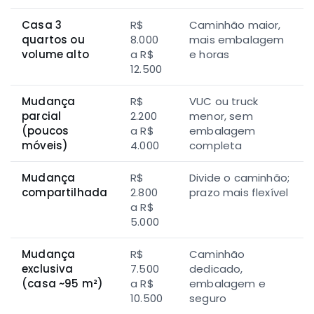
Casa 3
R$
Caminhão maior,
quartos ou
8.000
mais embalagem
volume alto
a R$
e horas
12.500
Mudança
R$
VUC ou truck
parcial
2.200
menor, sem
(poucos
a R$
embalagem
móveis)
4.000
completa
Mudança
R$
Divide o caminhão;
compartilhada
2.800
prazo mais flexível
a R$
5.000
Mudança
R$
Caminhão
exclusiva
7.500
dedicado,
(casa ~95 m²)
a R$
embalagem e
10.500
seguro