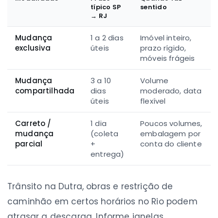
típico SP
sentido
→ RJ
Mudança
1 a 2 dias
Imóvel inteiro,
exclusiva
úteis
prazo rígido,
móveis frágeis
Mudança
3 a 10
Volume
compartilhada
dias
moderado, data
úteis
flexível
Carreto /
1 dia
Poucos volumes,
mudança
(coleta
embalagem por
parcial
+
conta do cliente
entrega)
Trânsito na Dutra, obras e restrição de
caminhão em certos horários no Rio podem
atrasar a descarga. Informe janelas