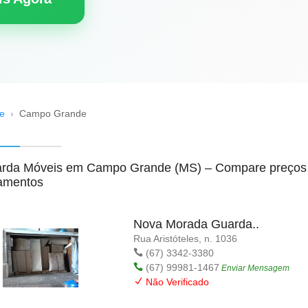
e
›
Campo Grande
rda Móveis em Campo Grande (MS) – Compare preços e
amentos
mpresas de guarda-móveis e s
Nova Morada Guarda..
Rua Aristóteles, n. 1036
(67) 3342-3380
(67) 99981-1467
Enviar Mensagem
Não Verificado