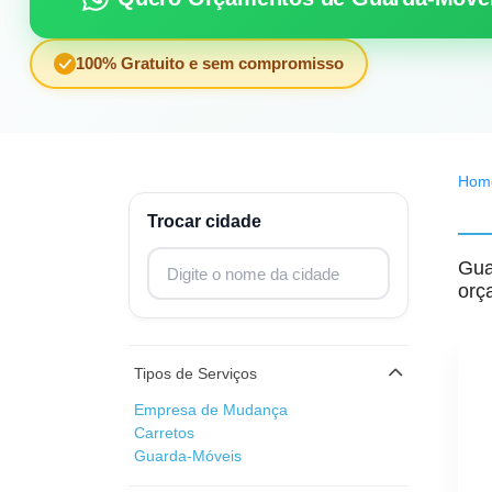
100% Gratuito e sem compromisso
Hom
Trocar cidade
Digite o nome da cidade para trocar
Gua
orç
E
Tipos de Serviços
Empresa de Mudança
Carretos
Guarda-Móveis