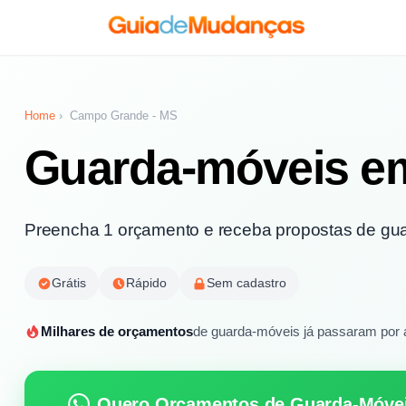
Home
›
Campo Grande - MS
Guarda-móveis 
Preencha 1 orçamento e receba propostas de guar
Grátis
Rápido
Sem cadastro
Milhares de orçamentos
de guarda-móveis já passaram por 
Quero Orçamentos de Guarda-Móve