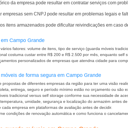
tórico da empresa pode resultar em contratar serviços com prob
r empresas sem CNPJ pode resultar em problemas legais e falt
s itens armazenados pode dificultar reivindicações em caso d
a em Campo Grande
ários fatores: volume de itens, tipo de serviço (guarda móveis tradic
onal costuma custar entre R$ 200 e R$ 2.500 por mês, enquanto self 
orçamentos personalizados de empresas que atendna cidade para comp
 móveis de forma segura em Campo Grande
propostas de diferentes empresas da região para ter uma visão realis
oleta, entrega, seguro e período mínimo estão no orçamento ou são ex
veis tradicional versus self storage conforme sua necessidade de ace
temperatura, umidade, segurança e localização do armazém antes de d
e cada empresa em plataformas de avaliação antes de decidir.
me condições de renovação automática e como funciona o cancelame