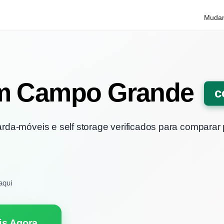
Muda
em Campo Grande
c
da-móveis e self storage verificados para
comparar 
aqui
is Agora