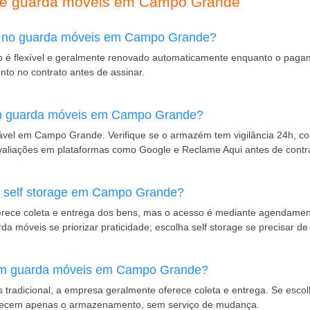
bre guarda móveis em Campo Grande
s no guarda móveis em Campo Grande?
 flexível e geralmente renovado automaticamente enquanto o pagam
to no contrato antes de assinar.
um guarda móveis em Campo Grande?
el em Campo Grande. Verifique se o armazém tem vigilância 24h, cont
valiações em plataformas como Google e Reclame Aqui antes de contra
 e self storage em Campo Grande?
rece coleta e entrega dos bens, mas o acesso é mediante agendamento
rda móveis se priorizar praticidade; escolha self storage se precisar 
 um guarda móveis em Campo Grande?
radicional, a empresa geralmente oferece coleta e entrega. Se escolhe
recem apenas o armazenamento, sem serviço de mudança.