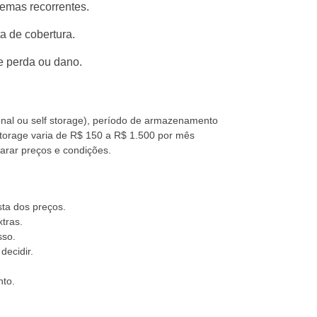
lemas recorrentes.
a de cobertura.
e perda ou dano.
ional ou self storage), período de armazenamento
storage varia de R$ 150 a R$ 1.500 por mês
arar preços e condições.
ta dos preços.
tras.
sso.
ecidir.
nto.