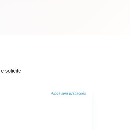
 solicite
elf storage em Campo Grande,
Ainda sem avaliações