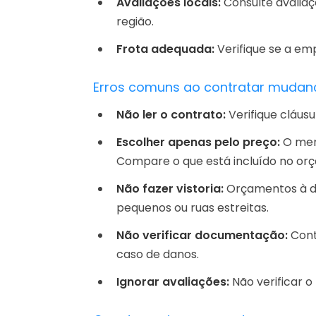
Avaliações locais:
Consulte avaliaç
região.
Frota adequada:
Verifique se a em
Erros comuns ao contratar mudanç
Não ler o contrato:
Verifique cláus
Escolher apenas pelo preço:
O meno
Compare o que está incluído no or
Não fazer vistoria:
Orçamentos à di
pequenos ou ruas estreitas.
Não verificar documentação:
Cont
caso de danos.
Ignorar avaliações:
Não verificar o