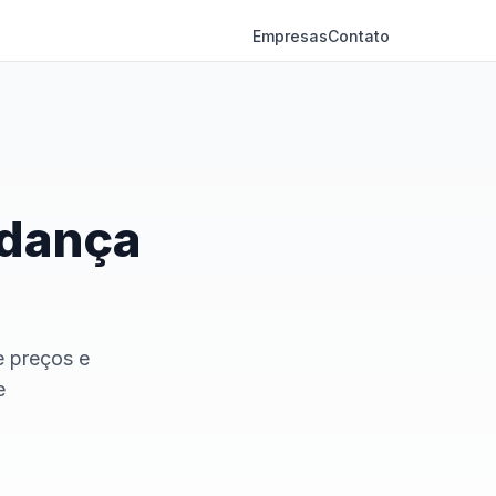
Empresas
Contato
udança
e preços e
e