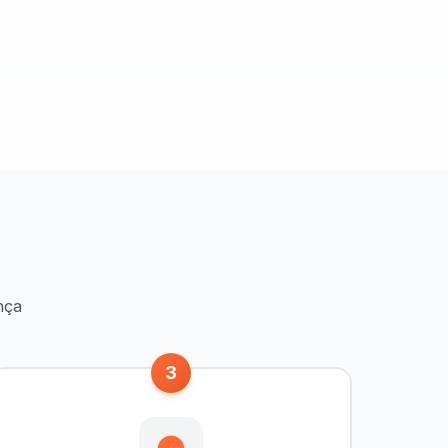
nça
3