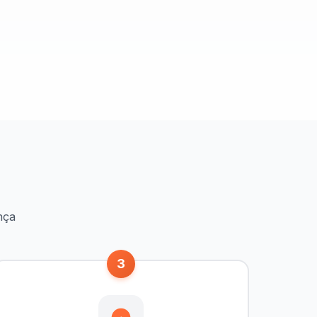
nça
3