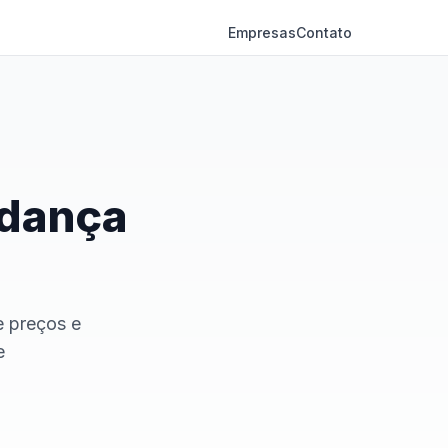
Empresas
Contato
udança
e preços e
e