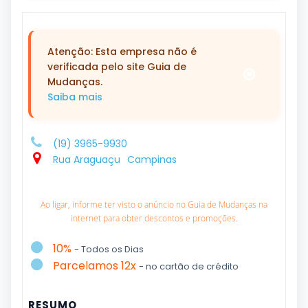
Atenção: Esta empresa não é
verificada pelo site Guia de
Mudanças.
Saiba mais
(19) 3965-9930
Rua Araguaçu
Campinas
Ao ligar, informe ter visto o anúncio no Guia de Mudanças na
internet para obter descontos e promoções.
10%
- Todos os Dias
Parcelamos 12x
- no cartão de crédito
RESUMO