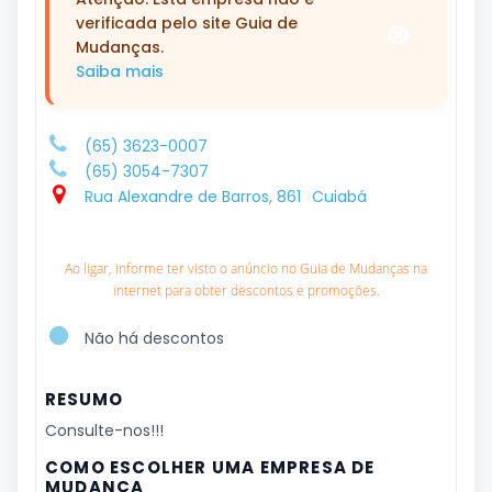
verificada pelo site Guia de
Mudanças.
Saiba mais
(65) 3623-0007
(65) 3054-7307
Rua Alexandre de Barros, 861
Cuiabá
Ao ligar, informe ter visto o anúncio no Guia de Mudanças na
internet para obter descontos e promoções.
Não há descontos
RESUMO
Consulte-nos!!!
COMO ESCOLHER UMA EMPRESA DE
MUDANÇA