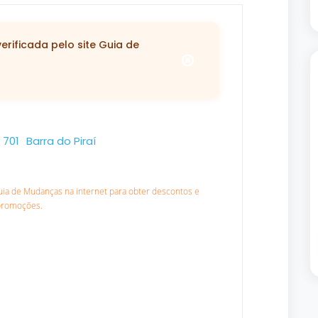
rificada pelo site Guia de
 701
Barra do Piraí
Guia de Mudanças na internet para obter descontos e
promoções.