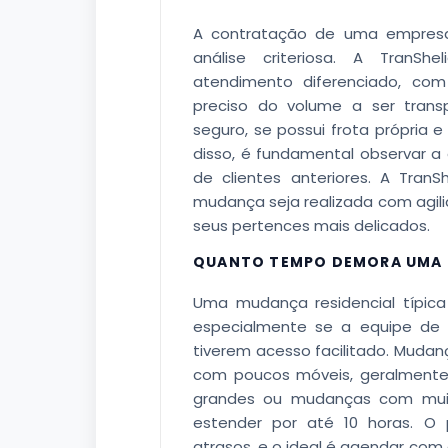
A contratação de uma empres
análise criteriosa. A TranSh
atendimento diferenciado, com
preciso do volume a ser trans
seguro, se possui frota própria 
disso, é fundamental observar a
de clientes anteriores. A Tran
mudança seja realizada com agil
seus pertences mais delicados.
QUANTO TEMPO DEMORA UMA 
Uma mudança residencial típica
especialmente se a equipe de t
tiverem acesso facilitado. Mud
com poucos móveis, geralmente
grandes ou mudanças com muit
estender por até 10 horas. O 
atrasos, e o ideal é agendar com