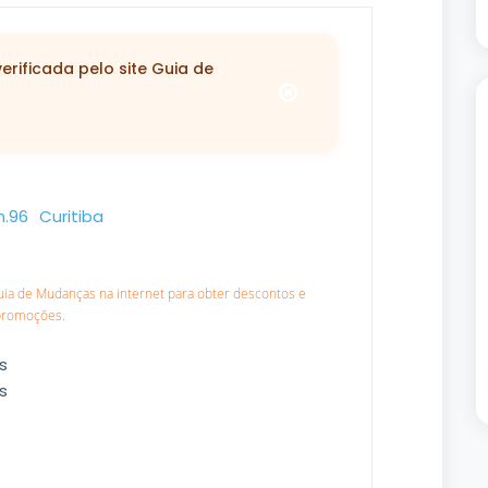
rificada pelo site Guia de
n.96
Curitiba
Guia de Mudanças na internet para obter descontos e
promoções.
s
s