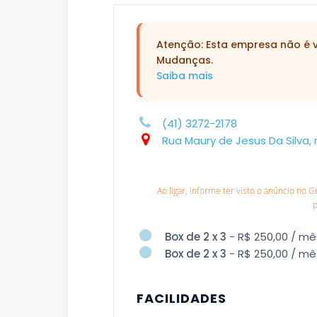
Atenção: Esta empresa não é ve
Mudanças.
Saiba mais
(41) 3272-2178
Rua Maury de Jesus Da Silva, 
Ao ligar, informe ter visto o anúncio no 
Box de 2 x 3
- R$ 250,00 / mê
Box de 2 x 3
- R$ 250,00 / mê
FACILIDADES