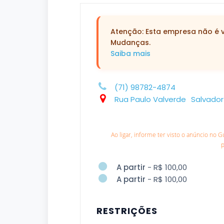
Atenção: Esta empresa não é ve
Mudanças.
Saiba mais
(71) 98782-4874
Rua Paulo Valverde
Salvador
Ao ligar, informe ter visto o anúncio no 
A partir
- R$ 100,00
A partir
- R$ 100,00
RESTRIÇÕES