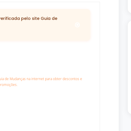
rificada pelo site Guia de
Guia de Mudanças na internet para obter descontos e
promoções.