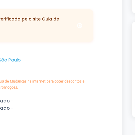
rificada pelo site Guia de
São Paulo
Guia de Mudanças na internet para obter descontos e
promoções.
dado
-
dado
-