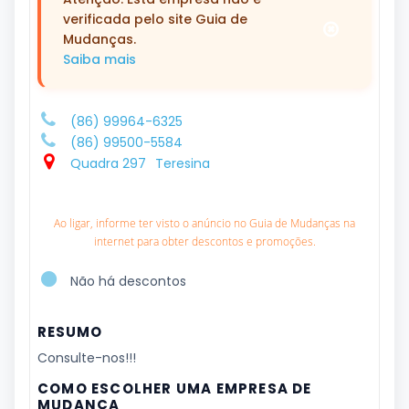
verificada pelo site Guia de
Mudanças.
Saiba mais
(86) 99964-6325
(86) 99500-5584
Quadra 297
Teresina
Ao ligar, informe ter visto o anúncio no Guia de Mudanças na
internet para obter descontos e promoções.
Não há descontos
RESUMO
Consulte-nos!!!
COMO ESCOLHER UMA EMPRESA DE
MUDANÇA