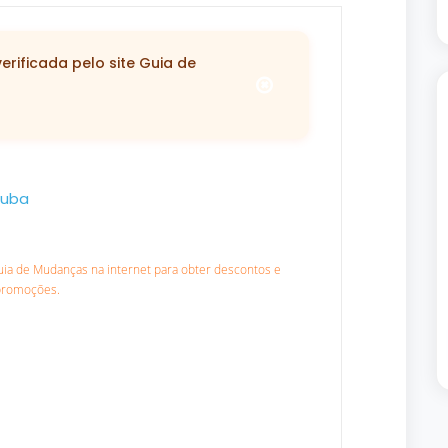
rificada pelo site Guia de
tuba
Guia de Mudanças na internet para obter descontos e
promoções.