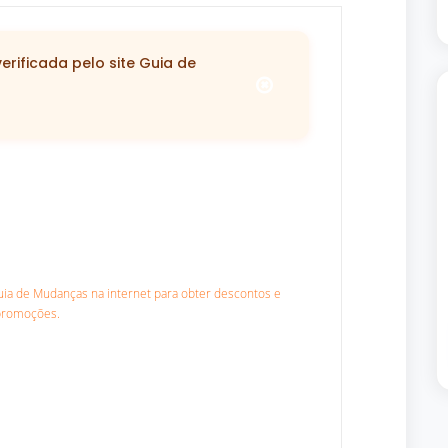
rificada pelo site Guia de
Guia de Mudanças na internet para obter descontos e
promoções.